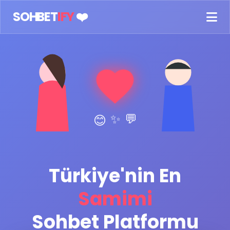
SOHBET
IFY
❤️
💬
✨
😊
Türkiye'nin En
Samimi
Sohbet Platformu